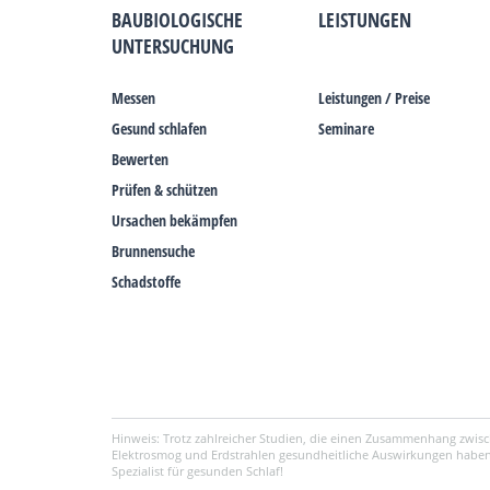
BAUBIOLOGISCHE
LEISTUNGEN
UNTERSUCHUNG
Messen
Leistungen / Preise
Gesund schlafen
Seminare
Bewerten
Prüfen & schützen
Ursachen bekämpfen
Brunnensuche
Schadstoffe
Hinweis: Trotz zahlreicher Studien, die einen Zusammenhang zwisc
Elektrosmog und Erdstrahlen gesundheitliche Auswirkungen haben
Spezialist für gesunden Schlaf!