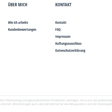
ÜBER MICH
KONTAKT
Wie ich arbeite
Kontakt
Kundenbewertungen
FAQ
Impressum
Haftungsausschluss
Datenschutzerklärung
hen Elektrosmog und gesundheitlichen Problemen aufzeigen, ist es von der praktischen
 können. Ähnliches galt auch über Jahrzehnte für die Akkupunktur und die Homöopath