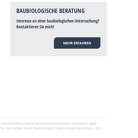
BAUBIOLOGISCHE BERATUNG
Interesse an einer baubiologischen Untersuchung?
Kontaktieren Sie mich!
MEHR ERFAHREN
 Schulmedizin bisher wissenschaftlich nicht anerkannt, dass
ie. Sie suchen einen Baubiologen? Baubiologe Baldermnn - Ihr