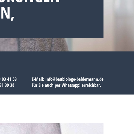
N,
9 03 41 53
E-Mail:
info@baubiologe-baldermann.de
91 39 38
Für Sie auch per
Whatsapp!
erreichbar.