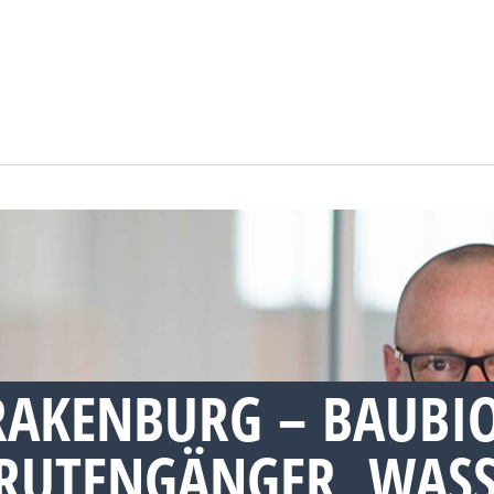
RAKENBURG – BAUBI
RUTENGÄNGER, WASS